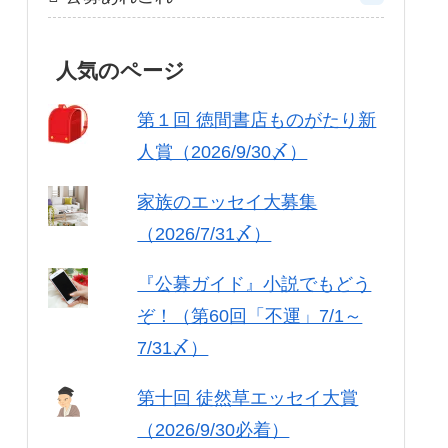
人気のページ
第１回 徳間書店ものがたり新
人賞（2026/9/30〆）
家族のエッセイ大募集
（2026/7/31〆）
『公募ガイド』小説でもどう
ぞ！（第60回「不運」7/1～
7/31〆）
第十回 徒然草エッセイ大賞
（2026/9/30必着）