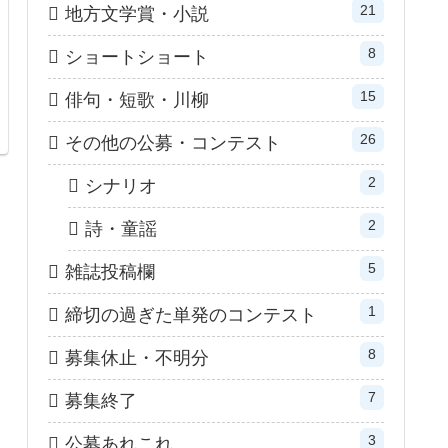
21
地方文学賞・小説
8
ショートショート
15
俳句・短歌・川柳
26
その他の公募・コンテスト
2
シナリオ
2
詩・童謡
5
雑誌投稿欄
1
締切の過ぎた単発のコンテスト
8
募集休止・不明分
7
募集終了
3
公募あれこれ