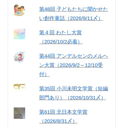
第48回 子どもたちに聞かせた
い創作童話（2026/9/11〆）
第４回 わたし大賞
（2026/10/2必着）
第44回 アンデルセンのメルヘ
ン大賞（2026/9/2～12/10受
付）
第35回 小川未明文学賞（短編
部門あり）（2026/10/31〆）
第61回 北日本文学賞
（2026/8/31〆）