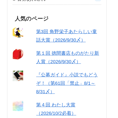
人気のページ
第3回 角野栄子あたらしい童
話大賞（2026/9/30〆）
第１回 徳間書店ものがたり新
人賞（2026/9/30〆）
『公募ガイド』小説でもどう
ぞ！（第61回「禁止」8/1～
8/31〆）
第４回 わたし大賞
（2026/10/2必着）