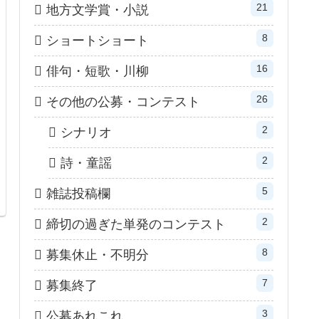
21
地方文学賞・小説
8
ショートショート
16
俳句・短歌・川柳
26
その他の公募・コンテスト
2
シナリオ
2
詩・童謡
5
雑誌投稿欄
2
締切の過ぎた単発のコンテスト
8
募集休止・不明分
7
募集終了
3
公募あれこれ