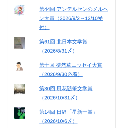
第44回 アンデルセンのメルヘ
ン大賞（2026/9/2～12/10受
付）
第61回 北日本文学賞
（2026/8/31〆）
第十回 徒然草エッセイ大賞
（2026/9/30必着）
第30回 風花随筆文学賞
（2026/10/31〆）
第14回 日経「星新一賞」
（2026/10/6〆）