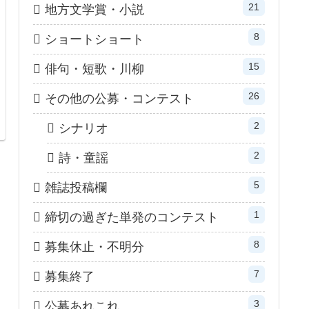
21
地方文学賞・小説
8
ショートショート
15
俳句・短歌・川柳
26
その他の公募・コンテスト
2
シナリオ
2
詩・童謡
5
雑誌投稿欄
1
締切の過ぎた単発のコンテスト
8
募集休止・不明分
7
募集終了
3
公募あれこれ