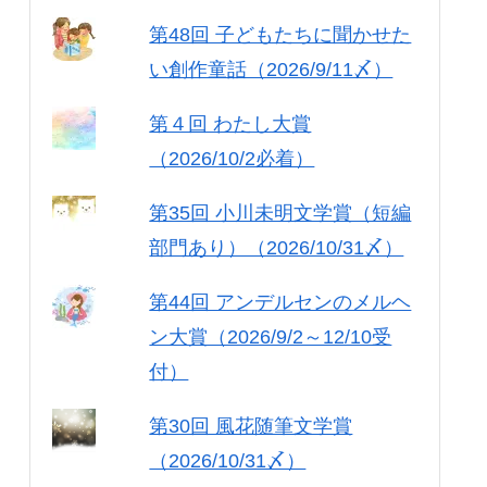
第48回 子どもたちに聞かせた
い創作童話（2026/9/11〆）
第４回 わたし大賞
（2026/10/2必着）
第35回 小川未明文学賞（短編
部門あり）（2026/10/31〆）
第44回 アンデルセンのメルヘ
ン大賞（2026/9/2～12/10受
付）
第30回 風花随筆文学賞
（2026/10/31〆）