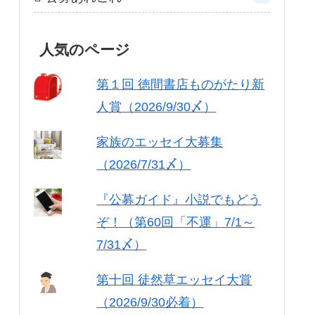
人気のページ
第１回 徳間書店ものがたり新
人賞（2026/9/30〆）
家族のエッセイ大募集
（2026/7/31〆）
『公募ガイド』小説でもどう
ぞ！（第60回「不運」7/1～
7/31〆）
第十回 徒然草エッセイ大賞
（2026/9/30必着）