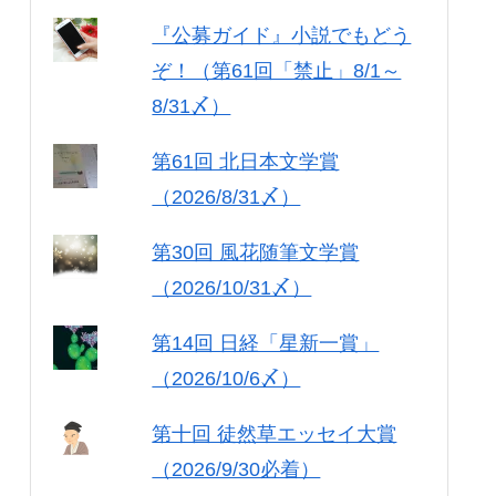
『公募ガイド』小説でもどう
ぞ！（第61回「禁止」8/1～
8/31〆）
第61回 北日本文学賞
（2026/8/31〆）
第30回 風花随筆文学賞
（2026/10/31〆）
第14回 日経「星新一賞」
（2026/10/6〆）
第十回 徒然草エッセイ大賞
（2026/9/30必着）