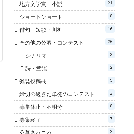
21
地方文学賞・小説
8
ショートショート
16
俳句・短歌・川柳
26
その他の公募・コンテスト
2
シナリオ
2
詩・童謡
5
雑誌投稿欄
2
締切の過ぎた単発のコンテスト
8
募集休止・不明分
7
募集終了
3
公募あれこれ