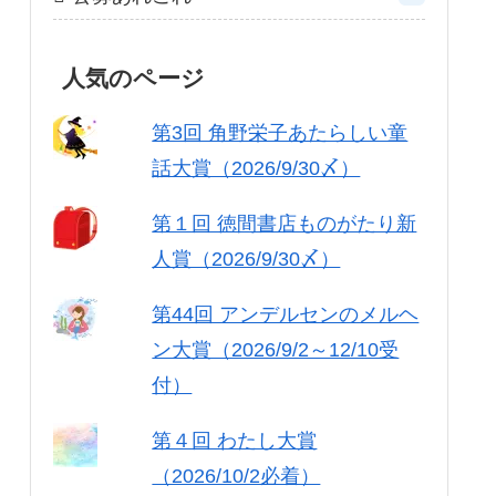
人気のページ
第3回 角野栄子あたらしい童
話大賞（2026/9/30〆）
第１回 徳間書店ものがたり新
人賞（2026/9/30〆）
第44回 アンデルセンのメルヘ
ン大賞（2026/9/2～12/10受
付）
第４回 わたし大賞
（2026/10/2必着）