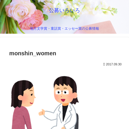
公募いろいろ
地方文学賞・童話賞・エッセー賞の公募情報
monshin_women
2017.09.30