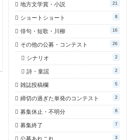
21
地方文学賞・小説
8
ショートショート
16
俳句・短歌・川柳
26
その他の公募・コンテスト
2
シナリオ
2
詩・童謡
5
雑誌投稿欄
2
締切の過ぎた単発のコンテスト
8
募集休止・不明分
7
募集終了
3
公募あれこれ