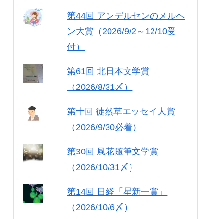
第44回 アンデルセンのメルヘ
ン大賞（2026/9/2～12/10受
付）
第61回 北日本文学賞
（2026/8/31〆）
第十回 徒然草エッセイ大賞
（2026/9/30必着）
第30回 風花随筆文学賞
（2026/10/31〆）
第14回 日経「星新一賞」
（2026/10/6〆）