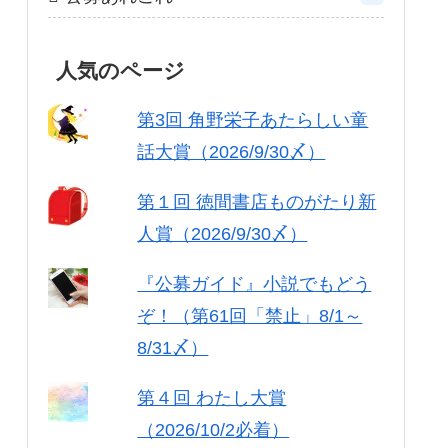
人気のページ
第3回 角野栄子あたらしい童
話大賞（2026/9/30〆）
第１回 徳間書店ものがたり新
人賞（2026/9/30〆）
『公募ガイド』小説でもどう
ぞ！（第61回「禁止」8/1～
8/31〆）
第４回 わたし大賞
（2026/10/2必着）